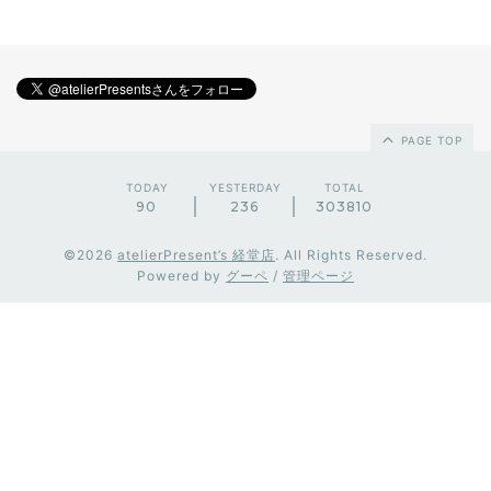
PAGE TOP
TODAY
YESTERDAY
TOTAL
90
236
303810
©2026
atelierPresent’s 経堂店
. All Rights Reserved.
Powered by
グーペ
/
管理ページ