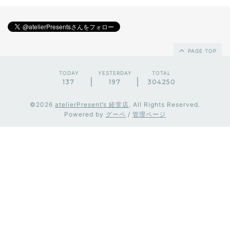
PAGE TOP
TODAY
YESTERDAY
TOTAL
137
197
304250
©2026
atelierPresent’s 経堂店
. All Rights Reserved.
Powered by
グーペ
/
管理ページ