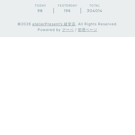
TODAY
YESTERDAY
TOTAL
98
196
304014
©2026
atelierPresent’s 経堂店
. All Rights Reserved.
Powered by
グーペ
/
管理ページ