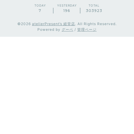
TODAY
YESTERDAY
TOTAL
7
196
303923
©2026
atelierPresent’s 経堂店
. All Rights Reserved.
Powered by
グーペ
/
管理ページ