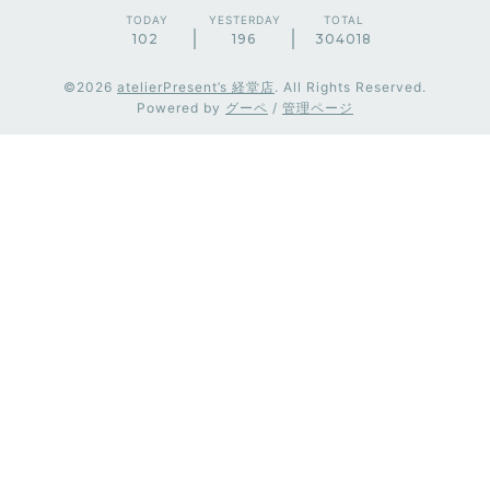
TODAY
YESTERDAY
TOTAL
102
196
304018
©2026
atelierPresent’s 経堂店
. All Rights Reserved.
Powered by
グーペ
/
管理ページ