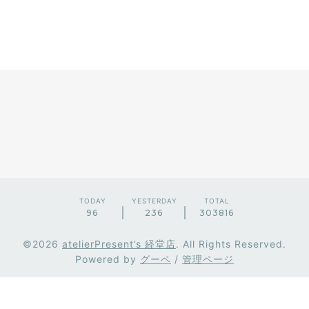
TODAY
YESTERDAY
TOTAL
96
236
303816
©2026
atelierPresent’s 経堂店
. All Rights Reserved.
Powered by
グーペ
/
管理ページ