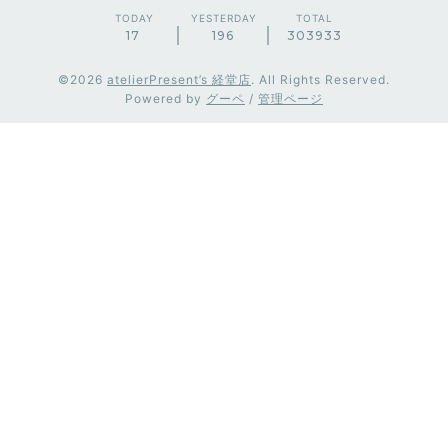
TODAY
YESTERDAY
TOTAL
17
196
303933
©2026
atelierPresent’s 経堂店
. All Rights Reserved.
Powered by
グーペ
/
管理ページ