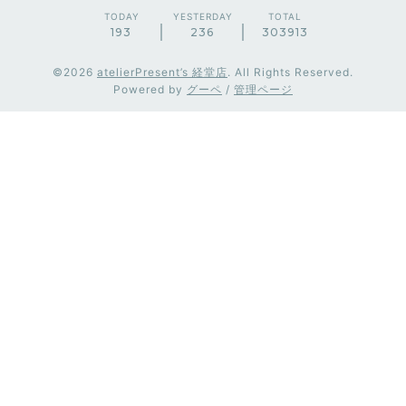
TODAY
YESTERDAY
TOTAL
193
236
303913
©2026
atelierPresent’s 経堂店
. All Rights Reserved.
Powered by
グーペ
/
管理ページ