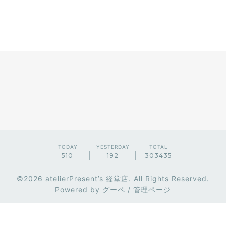
TODAY
YESTERDAY
TOTAL
510
192
303435
©2026
atelierPresent’s 経堂店
. All Rights Reserved.
Powered by
グーペ
/
管理ページ