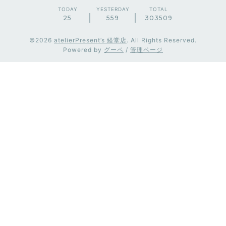
TODAY
YESTERDAY
TOTAL
25
559
303509
©2026
atelierPresent’s 経堂店
. All Rights Reserved.
Powered by
グーペ
/
管理ページ