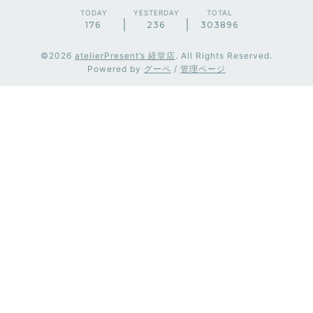
TODAY
YESTERDAY
TOTAL
176
236
303896
©2026
atelierPresent’s 経堂店
. All Rights Reserved.
Powered by
グーペ
/
管理ページ