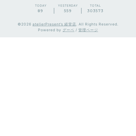
TODAY
YESTERDAY
TOTAL
89
559
303573
©2026
atelierPresent’s 経堂店
. All Rights Reserved.
Powered by
グーペ
/
管理ページ