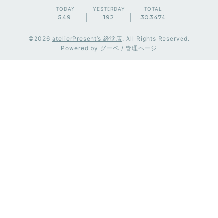
TODAY
YESTERDAY
TOTAL
549
192
303474
©2026
atelierPresent’s 経堂店
. All Rights Reserved.
Powered by
グーペ
/
管理ページ